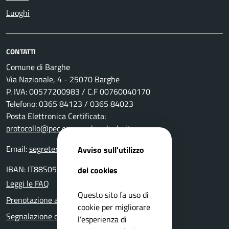
Luoghi
CONTATTI
Comune di Barghe
Via Nazionale, 4 - 25070 Barghe
P. IVA: 00577200983 / C.F 00760040170
Telefono: 0365 84123 / 0365 84023
Posta Elettronica Certificata:
protocollo@pec.comune.barghe.bs.it
Email:
segreteria@comune.barghe.bs.it
Avviso sull'utilizzo
IBAN: IT88S0511655160000000004000
dei cookies
Leggi le FAQ
Questo sito fa uso di
Prenotazione appuntamento
cookie per migliorare
Segnalazione disservizio
l’esperienza di