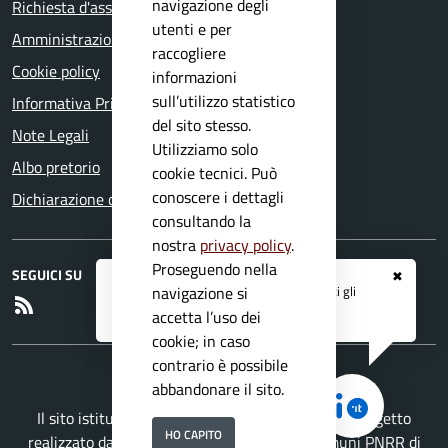
navigazione degli
Richiesta d'assistenza
utenti e per
Amministrazione trasparente
raccogliere
Cookie policy
informazioni
sull’utilizzo statistico
Informativa Privacy
del sito stesso.
Note Legali
Utilizziamo solo
Albo pretorio
cookie tecnici. Può
conoscere i dettagli
Dichiarazione di accessibilità
consultando la
nostra
privacy policy
.
Proseguendo nella
SEGUICI SU
✖
Registrati ai servizi
APP IO
e ricevi tutti gli
navigazione si
RSS
aggiornamenti dall'Ente
accetta l’uso dei
cookie; in caso
contrario è possibile
abbandonare il sito.
Il sito istituzionale del Comune di Barghe è un progetto
HO CAPITO
realizzato da
Secoval srl
con la
Soluzione Comuni PNRR
di