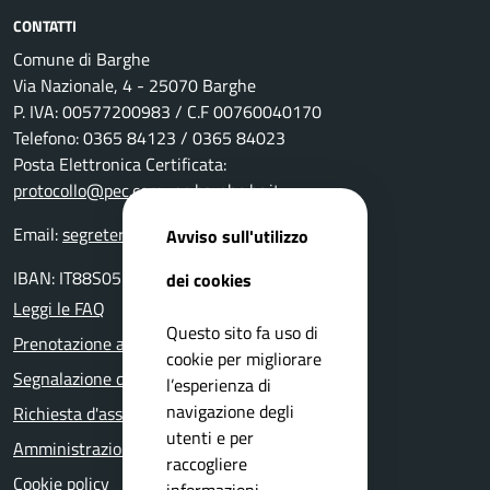
CONTATTI
Comune di Barghe
Via Nazionale, 4 - 25070 Barghe
P. IVA: 00577200983 / C.F 00760040170
Telefono: 0365 84123 / 0365 84023
Posta Elettronica Certificata:
protocollo@pec.comune.barghe.bs.it
Email:
segreteria@comune.barghe.bs.it
Avviso sull'utilizzo
IBAN: IT88S0511655160000000004000
dei cookies
Leggi le FAQ
Questo sito fa uso di
Prenotazione appuntamento
cookie per migliorare
Segnalazione disservizio
l’esperienza di
navigazione degli
Richiesta d'assistenza
utenti e per
Amministrazione trasparente
raccogliere
Cookie policy
informazioni