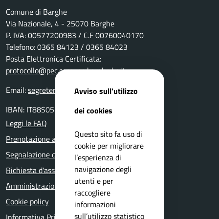
Comune di Barghe
Via Nazionale, 4 - 25070 Barghe
P. IVA: 00577200983 / C.F 00760040170
Telefono: 0365 84123 / 0365 84023
Posta Elettronica Certificata:
protocollo@pec.comune.barghe.bs.it
Email:
segreteria@comune.barghe.bs.it
Avviso sull'utilizzo
IBAN: IT88S0511655160000000004000
dei cookies
Leggi le FAQ
Questo sito fa uso di
Prenotazione appuntamento
cookie per migliorare
Segnalazione disservizio
l’esperienza di
navigazione degli
Richiesta d'assistenza
utenti e per
Amministrazione trasparente
raccogliere
Cookie policy
informazioni
sull’utilizzo statistico
Informativa Privacy