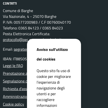
CONTATTI
Comune di Barghe
Via Nazionale, 4 - 25070 Barghe
P. IVA: 00577200983 / C.F 00760040170
Telefono: 0365 84123 / 0365 84023
Posta Elettronica Certificata:
protocollo@pec.comune.barghe.bs.it
Email:
segreteria@comune.barghe.bs.it
Avviso sull'utilizzo
IBAN: IT88S0511655160000000004000
dei cookies
Leggi le FAQ
Questo sito fa uso di
Prenotazione appuntamento
cookie per migliorare
Segnalazione disservizio
l’esperienza di
navigazione degli
Richiesta d'assistenza
utenti e per
Amministrazione trasparente
raccogliere
Cookie policy
informazioni