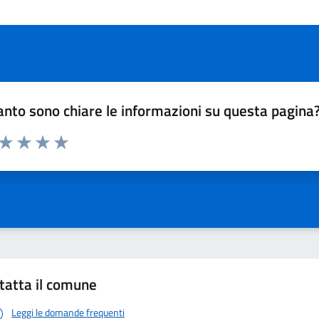
nto sono chiare le informazioni su questa pagina
 da 1 a 5 stelle la pagina
ta 1 stelle su 5
Valuta 2 stelle su 5
Valuta 3 stelle su 5
Valuta 4 stelle su 5
Valuta 5 stelle su 5
tatta il comune
Leggi le domande frequenti