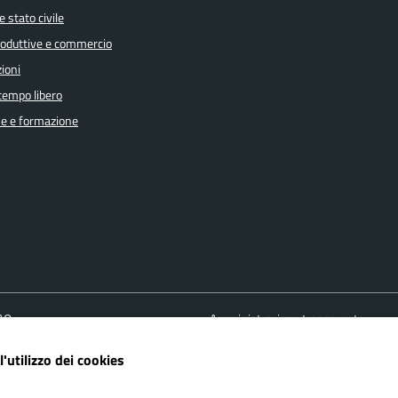
 stato civile
produttive e commercio
ioni
 tempo libero
e e formazione
FAQ
Amministrazione trasparente
ione appuntamento
Cookie policy
l'utilizzo dei cookies
one disservizio
Informativa Privacy
 d'assistenza
Note Legali