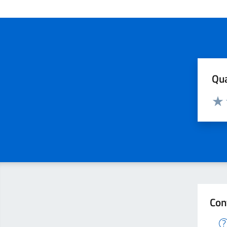
Qua
Valuta
Valu
Con