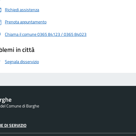
Richiedi assistenza
Prenota appuntamento
Chiama il comune 0365 84123 / 0365 84023
blemi in città
Segnala disservizio
rghe
e del Comune di Barghe
E DI SERVIZIO