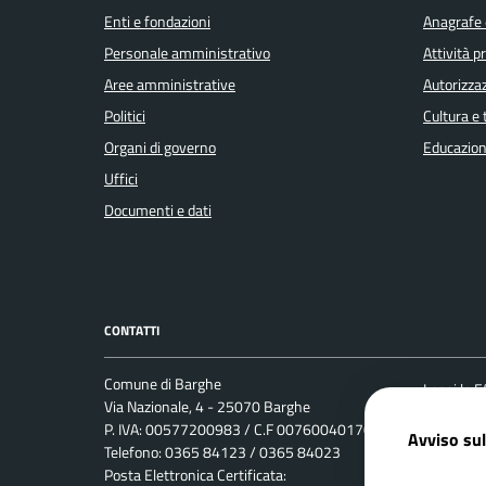
Enti e fondazioni
Anagrafe e
Personale amministrativo
Attività 
Aree amministrative
Autorizzaz
Politici
Cultura e
Organi di governo
Educazion
Uffici
Documenti e dati
CONTATTI
Comune di Barghe
Leggi le 
Via Nazionale, 4 - 25070 Barghe
Prenotaz
P. IVA: 00577200983 / C.F 00760040170
Avviso sul
Telefono: 0365 84123 / 0365 84023
Segnalazi
Posta Elettronica Certificata:
Richiesta