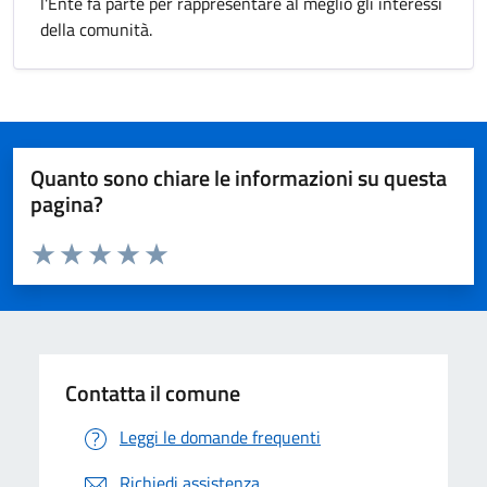
l'Ente fa parte per rappresentare al meglio gli interessi
della comunità.
Quanto sono chiare le informazioni su questa
pagina?
Valuta da 1 a 5 stelle la pagina
Valuta 1 stelle su 5
Valuta 2 stelle su 5
Valuta 3 stelle su 5
Valuta 4 stelle su 5
Valuta 5 stelle su 5
Contatta il comune
Leggi le domande frequenti
Richiedi assistenza