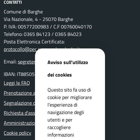
CONTATTI
Comune di Barghe
Via Nazionale, 4 - 25070 Barghe
P. IVA: 00577200983 / C.F 00760040170
Telefono: 0365 84123 / 0365 84023
Posta Elettronica Certificata:
protocollo@pec.comune.barghe.bs.it
Email:
segreteria@comune.barghe.bs.it
Avviso sull'utilizzo
IBAN: IT88S0511655160000000004000
dei cookies
Leggi le FAQ
Questo sito fa uso di
Prenotazione appuntamento
cookie per migliorare
Segnalazione disservizio
l’esperienza di
navigazione degli
Richiesta d'assistenza
utenti e per
Amministrazione trasparente
raccogliere
Cookie policy
informazioni