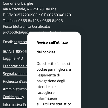
Comune di Barghe
Via Nazionale, 4 - 25070 Barghe
P. IVA: 00577200983 / C.F 00760040170
Telefono: 0365 84123 / 0365 84023
Posta Elettronica Certificata:
protocollo@pec.comune.barghe.bs.it
Email:
segreteria@comune.barghe.bs.it
Avviso sull'utilizzo
IBAN: IT88S0511655160000000004000
dei cookies
Leggi le FAQ
Questo sito fa uso di
Prenotazione appuntamento
cookie per migliorare
Segnalazione disservizio
l’esperienza di
navigazione degli
Richiesta d'assistenza
utenti e per
Amministrazione trasparente
raccogliere
Cookie policy
informazioni
sull’utilizzo statistico
Informativa Privacy